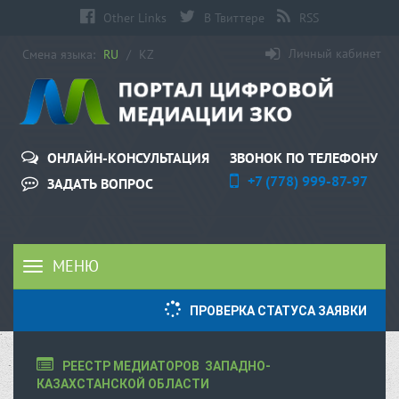
Other Links
В Твиттере
RSS
Личный кабинет
Смена языка:
RU
/
KZ
ЗВОНОК ПО ТЕЛЕФОНУ
ОНЛАЙН-КОНСУЛЬТАЦИЯ
+7 (778) 999-87-97
ЗАДАТЬ ВОПРОС
МЕНЮ
Toggle
navigation
ПРОВЕРКА СТАТУСА ЗАЯВКИ
РЕЕСТР МЕДИАТОРОВ  ЗАПАДНО-
КАЗАХСТАНСКОЙ ОБЛАСТИ