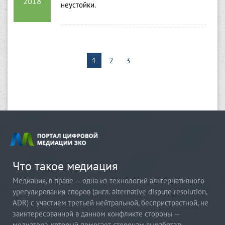
2018
неустойки.
1
2
3
Что такое медиация
Медиация
, в праве — одна из технологий альтернативного
урегулирования споров (англ. alternative dispute resolution,
ADR) с участием третьей нейтральной, беспристрастной, не
заинтересованной в данном конфликте стороны —
медиатора, который помогает сторонам выработать