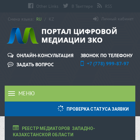
Other Links
В Твиттере
RSS
Личный кабинет
Смена языка:
RU
/
KZ
ЗВОНОК ПО ТЕЛЕФОНУ
ОНЛАЙН-КОНСУЛЬТАЦИЯ
+7 (778) 999-87-97
ЗАДАТЬ ВОПРОС
МЕНЮ
Toggle
navigation
ПРОВЕРКА СТАТУСА ЗАЯВКИ
РЕЕСТР МЕДИАТОРОВ  ЗАПАДНО-
КАЗАХСТАНСКОЙ ОБЛАСТИ