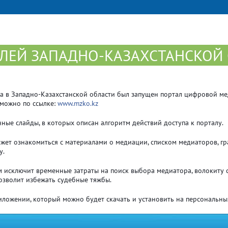
ЛЕЙ ЗАПАДНО-КАЗАХСТАНСКОЙ
да в Западно-Казахстанской области был запущен портал цифровой ме
 можно по ссылке:
www.mzko.kz
ые слайды, в которых описан алгоритм действий доступа к порталу.
может ознакомиться с материалами о медиации, списком медиаторов, г
у.
 исключит временные затраты на поиск выбора медиатора, волокиту с
озволит избежать судебные тяжбы.
ложении, который можно будет скачать и установить на персональны