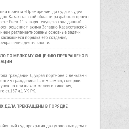
ции проекта «Примирение: до суда, в суде»
дно-Казахстанской области разработал проект
ете Биев. 11 января текущего года данный
брен решением акима Западно-Казахстанской
ением регламентированы основные задачи
, касающиеся порядка его создания,
рекрашения деятельности.
ЛО ПО МЕЛКОМУ ХИЩЕНИЮ ПРЕКРАЩЕНО В 
ИАЦИИ
года гражданин Д. украл портмоне с деньгами
тенге у гражданина Г., тем самым, совершил
тупок по признакам мелкого хищения,
о ст.187 ч.1 УК РК.
Х ДЕЛА ПРЕКРАЩЕНЫ В ПОРЯДКЕ 
айонный суд прекратил два уголовных дела в