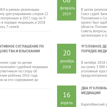
февраль
ЗКО в рамках реализации
В целях реализа
2019
ому урегулированию споров 22
Союз судей Запа
смотренным в 2017 году по 9
Положения о Сов
 в порядке медиации, в 2018
проект был одо
ось 7 семей.
области. Полож
Совета, вопросы
организации и п
ТИВНОЕ СОГЛАШЕНИЕ ПО 
УГОЛОВНОЕ ДЕ
20
ЦОВСТВА И ВЗЫСКАНИИ 
ПОРЯДКЕ МЕД
декабрь
нном суде по делам
В октябре 2018 
2018
менением судебной медиации
на сумму 3 000 
ответчиком по спору об
уголовный прос
ении ребенка 2016 года
предусмотренног
в на его содержание до
ДВА УГОЛОВНЫ
16
МЕДИАЦИИ
апрель
Каратобинский р