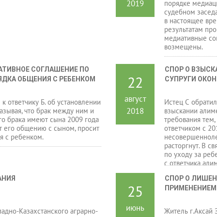
2019
порядке медиаци
судебном заседа
в настоящее вр
результатам пр
медиативные со
возмещены.
ТИВНОЕ СОГЛАШЕНИЕ ПО 
СПОР О ВЗЫСК
22
ЯДКА ОБЩЕНИЯ С РЕБЕНКОМ
СУПРУГИ ОКО
август
 к ответчику Б. об установлении
Истец С обратил
2018
азывая, что брак между ним и
взыскании алиме
ого брака имеют сына 2009 года
требования тем,
т его общению с сыном, просит
ответчиком с 20
я с ребенком.
несовершеннолет
расторгнут. В с
по уходу за реб
с ответчика али
АНИЯ
СПОР О ЛИШЕН
25
ПРИМЕНЕНИЕМ
июнь
падно-Казахстанского аграрно-
Житель г.Аксай 