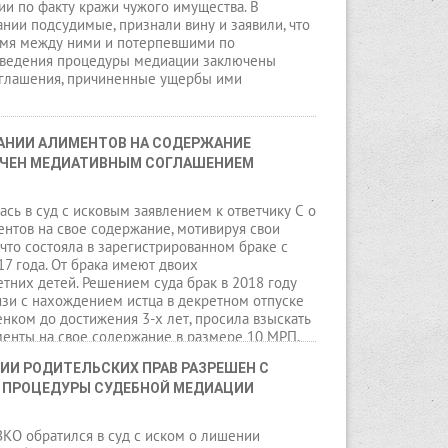
и по факту кражи чужого имущества. В
нии подсудимые, признали вину и заявили, что
емя между ними и потерпевшими по
оведения процедуры медиации заключены
глашения, причиненные ущербы ими
АНИИ АЛИМЕНТОВ НА СОДЕРЖАНИЕ 
НЧЕН МЕДИАТИВНЫМ СОГЛАШЕНИЕМ
ась в суд с исковым заявлением к ответчику С о
нтов на свое содержание, мотивируя свои
 что состояла в зарегистрированном браке с
17 года. От брака имеют двоих
них детей. Решением суда брак в 2018 году
вязи с нахождением истца в декретном отпуске
енком до достижения 3-х лет, просила взыскать
менты на свое содержание в размере 10 МРП.
ИИ РОДИТЕЛЬСКИХ ПРАВ РАЗРЕШЕН С 
 ПРОЦЕДУРЫ СУДЕБНОЙ МЕДИАЦИИ
ЗКО обратился в суд с иском о лишении