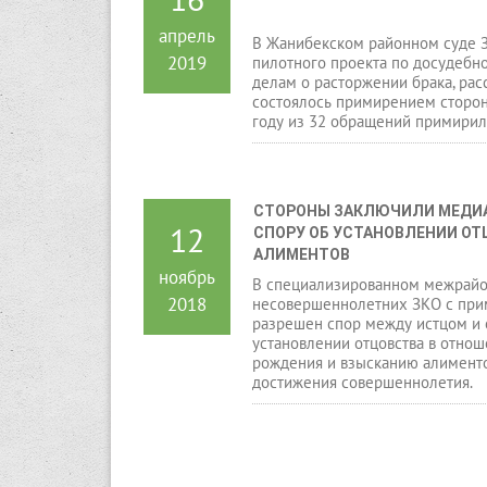
апрель
В Жанибекском районном суде 
2019
пилотного проекта по досудебн
делам о расторжении брака, рас
состоялось примирением сторон
году из 32 обращений примирил
СТОРОНЫ ЗАКЛЮЧИЛИ МЕДИА
12
СПОРУ ОБ УСТАНОВЛЕНИИ ОТ
АЛИМЕНТОВ
ноябрь
В специализированном межрайо
2018
несовершеннолетних ЗКО с при
разрешен спор между истцом и 
установлении отцовства в отнош
рождения и взысканию алименто
достижения совершеннолетия.