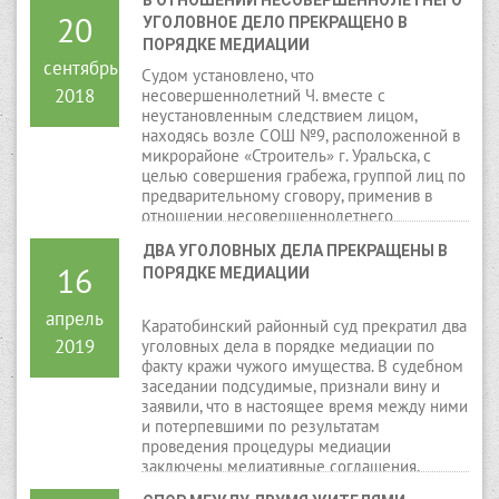
20
УГОЛОВНОЕ ДЕЛО ПРЕКРАЩЕНО В 
ПОРЯДКЕ МЕДИАЦИИ
сентябрь
Судом установлено, что
2018
несовершеннолетний Ч. вместе с
неустановленным следствием лицом,
находясь возле СОШ №9, расположенной в
микрорайоне «Строитель» г. Уральска, с
целью совершения грабежа, группой лиц по
предварительному сговору, применив в
отношении несовершеннолетнего
потерпевшего К. насилие, не опасное для
ДВА УГОЛОВНЫХ ДЕЛА ПРЕКРАЩЕНЫ В 
его жизни или здоровья, открыто похитили
16
ПОРЯДКЕ МЕДИАЦИИ
у последнего сотовый телефон марки
«Айфон 5», стоимостью 100 000 тенге и
скрылись с места совершения
апрель
Каратобинский районный суд прекратил два
преступления.
2019
уголовных дела в порядке медиации по
факту кражи чужого имущества. В судебном
заседании подсудимые, признали вину и
заявили, что в настоящее время между ними
и потерпевшими по результатам
проведения процедуры медиации
заключены медиативные соглашения,
причиненные ущербы ими возмещены.