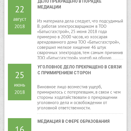
ДЕЛО ПРЕКРАЩЕНО В ПОРЯДКЕ 
размере 20 месячных расчетных
22
МЕДИАЦИИ
показателей.
август
Из материала дела следует, что подсудимый
2018
В. работая электросварщиком в ТОО
«Батысгазстрой», 25 июня 2018 года
примерно в 20:00 часов, из хозсарая
арендованного дома ТОО «Батысгазстрой»,
совершил мелкое хищение 46 штук
сварочных электродов, тем самым причинив
ТОО «Батысгазстрой» ущерб на общую
сумму 1200 тенге.
УГОЛОВНОЕ ДЕЛО ПРЕКРАЩЕНО В СВЯЗИ 
25
С ПРИМИРЕНИЕМ СТОРОН
июнь
Виновное лицо возместив ущерб,
2018
примирилось с потерпевшим, в связи с чем
стороны ходатайствовали о прекращении
уголовного дела и освобождении от
уголовной ответственности.
МЕДИАЦИЯ В СФЕРЕ ОБРАЗОВАНИЯ
16