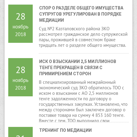
СПОР О РАЗДЕЛЕ ОБЩЕГО ИМУЩЕСТВА 
28
СУПРУГОВ УРЕГУЛИРОВАН В ПОРЯДКЕ 
МЕДИАЦИИ
ноябрь
Суд №2 Казталовского района ЗКО
2018
рассмотрел гражданское дело супружеской
пары, прожившей в совместном браке
тридцать лет о разделе общего имущества.
ИСК О ВЗЫСКАНИИ 2,5 МИЛЛИОНОВ 
28
ТЕНГЕ ПРЕКРАЩЕН В СВЯЗИ С 
ПРИМИРЕНИЕМ СТОРОН
ноябрь
В специализированный межрайонный
2018
экономический суд ЗКО обратилось ТОО с
иском о взыскании с АО 2,5 миллионов
тенге задолженности по договору о
государственных закупках. Установлено, что
между сторонами был заключен договор о
поставке товара на сумму 4 853 160 тенге.
Вместе с тем, ТОО выполнило свои
обязательства по договору, а АО оплатило
ТРЕНИНГ ПО МЕДИАЦИИ
за поставленный товар лишь частично.