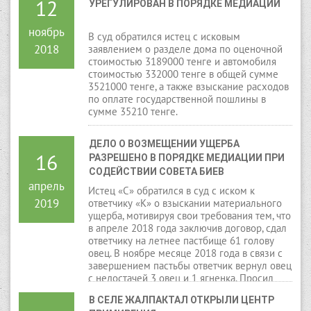
12
УРЕГУЛИРОВАН В ПОРЯДКЕ МЕДИАЦИИ
ноябрь
В суд обратился истец с исковым
2018
заявлением о разделе дома по оценочной
стоимостью 3189000 тенге и автомобиля
стоимостью 332000 тенге в общей сумме
3521000 тенге, а также взыскание расходов
по оплате государственной пошлины в
сумме 35210 тенге.
ДЕЛО О ВОЗМЕЩЕНИИ УЩЕРБА 
16
РАЗРЕШЕНО В ПОРЯДКЕ МЕДИАЦИИ ПРИ 
СОДЕЙСТВИИ СОВЕТА БИЕВ
апрель
Истец «С» обратился в суд с иском к
2019
ответчику «К» о взыскании материального
ущерба, мотивируя свои требования тем, что
в апреле 2018 года заключив договор, сдал
ответчику на летнее пастбище 61 голову
овец. В ноябре месяце 2018 года в связи с
завершением пастьбы ответчик вернул овец
с недостачей 3 овец и 1 ягненка. Просил
взыскать с ответчика материальный ущерб в
В СЕЛЕ ЖАЛПАКТАЛ ОТКРЫЛИ ЦЕНТР 
размере 145.000 тенге.