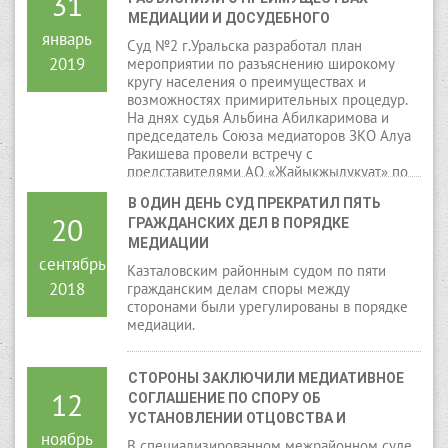
31
МЕДИАЦИИ И ДОСУДЕБНОГО 
январь
УРЕГУЛИРОВАНИЯ СПОРОВ
Суд №2 г.Уральска разработал план
2019
мероприятии по разъяснению широкому
кругу населения о преимуществах и
возможностях примирительных процедур.
На днях судья Альбина Абилкаримова и
председатель Союза медиаторов ЗКО Алуа
Ракишева провели встречу с
представителями АО «Жайыкжылукуат» по
коммерческим вопросам.
В ОДИН ДЕНЬ СУД ПРЕКРАТИЛ ПЯТЬ 
20
ГРАЖДАНСКИХ ДЕЛ В ПОРЯДКЕ 
МЕДИАЦИИ
сентябрь
Казталовским районным судом по пяти
2018
гражданским делам споры между
сторонами были урегулированы в порядке
медиации.
СТОРОНЫ ЗАКЛЮЧИЛИ МЕДИАТИВНОЕ 
12
СОГЛАШЕНИЕ ПО СПОРУ ОБ 
УСТАНОВЛЕНИИ ОТЦОВСТВА И 
ноябрь
ВЗЫСКАНИИ АЛИМЕНТОВ
В специализированном межрайонном суде