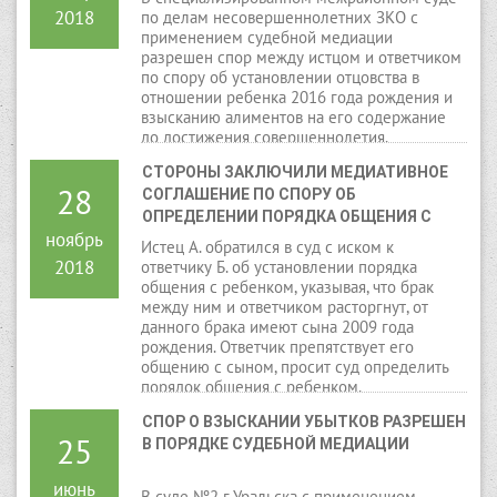
2018
по делам несовершеннолетних ЗКО с
применением судебной медиации
разрешен спор между истцом и ответчиком
по спору об установлении отцовства в
отношении ребенка 2016 года рождения и
взысканию алиментов на его содержание
до достижения совершеннолетия.
СТОРОНЫ ЗАКЛЮЧИЛИ МЕДИАТИВНОЕ 
28
СОГЛАШЕНИЕ ПО СПОРУ ОБ 
ОПРЕДЕЛЕНИИ ПОРЯДКА ОБЩЕНИЯ С 
ноябрь
РЕБЕНКОМ
Истец А. обратился в суд с иском к
2018
ответчику Б. об установлении порядка
общения с ребенком, указывая, что брак
между ним и ответчиком расторгнут, от
данного брака имеют сына 2009 года
рождения. Ответчик препятствует его
общению с сыном, просит суд определить
порядок общения с ребенком.
СПОР О ВЗЫСКАНИИ УБЫТКОВ РАЗРЕШЕН 
25
В ПОРЯДКЕ СУДЕБНОЙ МЕДИАЦИИ
июнь
В суде №2 г.Уральска с применением