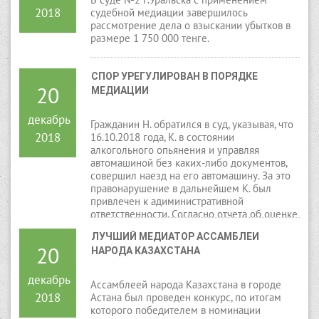
2018
судебной медиации завершилось
рассмотрение дела о взыскании убытков в
размере 1 750 000 тенге.
СПОР УРЕГУЛИРОВАН В ПОРЯДКЕ 
20
МЕДИАЦИИ
декабрь
Гражданин Н. обратился в суд, указывая, что
2018
16.10.2018 года, К. в состоянии
алкогольного опьянения и управляя
автомашиной без каких-либо документов,
совершил наезд на его автомашину. За это
правонарушение в дальнейшем К. был
привлечен к адиминистративной
ответственности. Согласно отчета об оценке
движимого имущества, ущерб причиненный
ЛУЧШИЙ МЕДИАТОР АССАМБЛЕИ 
ему в результате ДТП составил 251181
20
НАРОДА КАЗАХСТАНА
тенге. Эту сумму материального ущерба
просил взыскать с ответчика К.
декабрь
Ассамблеей народа Казахстана в городе
2018
Астана был проведен конкурс, по итогам
которого победителем в номинации