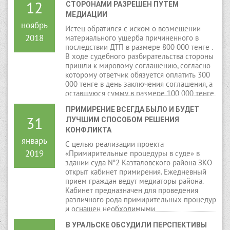
12
СТОРОНАМИ РАЗРЕШЕН ПУТЕМ 
МЕДИАЦИИ
ноябрь
Истец обратился с иском о возмещении
2018
материального ущерба причиненного в
последствии ДТП в размере 800 000 тенге .
В ходе судебного разбирательства стороны
пришли к мировому соглашению, согласно
которому ответчик обязуется оплатить 300
000 тенге в день заключения соглашения, а
оставшуюся сумму в размере 100 000 тенге
обязуется выплачивать с 01.10.2019 года по
ПРИМИРЕНИЕ ВСЕГДА БЫЛО И БУДЕТ 
30.07.2020 года, истец в свою очередь
31
ЛУЧШИМ СПОСОБОМ РЕШЕНИЯ 
отказывается от своих требований в сумме
8 000 000 тенге.
КОНФЛИКТА
январь
С целью реализации проекта
2019
«Примирительные процедуры в суде» в
здании суда №2 Казталовского района ЗКО
открыт кабинет примирения. Ежедневный
прием граждан ведут медиаторы района.
Кабинет предназначен для проведения
различного рода примирительных процедур
и оснащен необходимыми
информационными материалами для
В УРАЛЬСКЕ ОБСУДИЛИ ПЕРСПЕКТИВЫ 
сведения граждан.