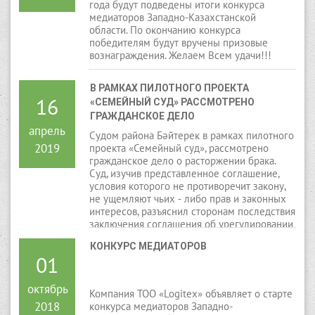
года будут подведены итоги конкурса
медиаторов Западно-Казахстанской
области. По окончанию конкурса
победителям будут вручены призовые
вознаграждения. Желаем Всем удачи!!!
В РАМКАХ ПИЛОТНОГО ПРОЕКТА 
16
«СЕМЕЙНЫЙ СУД» РАССМОТРЕНО 
ГРАЖДАНСКОЕ ДЕЛО
апрель
Судом района Бәйтерек в рамках пилотного
2019
проекта «Семейный суд», рассмотрено
гражданское дело о расторжении брака.
Суд, изучив представленное соглашение,
условия которого не противоречит закону,
не ущемляют чьих ‑ либо прав и законных
интересов, разъяснил сторонам последствия
заключения соглашения об урегулировании
спора в порядке медиации и прекращении
КОНКУРС МЕДИАТОРОВ
производства по делу.
01
октябрь
Компания ТОО «Logitex» объявляет о старте
2018
конкурса медиаторов Западно-