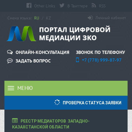
Other Links
В Твиттере
RSS
Личный кабинет
Смена языка:
RU
/
KZ
ЗВОНОК ПО ТЕЛЕФОНУ
ОНЛАЙН-КОНСУЛЬТАЦИЯ
+7 (778) 999-87-97
ЗАДАТЬ ВОПРОС
МЕНЮ
Toggle
navigation
ПРОВЕРКА СТАТУСА ЗАЯВКИ
РЕЕСТР МЕДИАТОРОВ  ЗАПАДНО-
КАЗАХСТАНСКОЙ ОБЛАСТИ