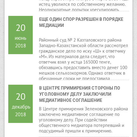
истец уволился по собственному желанию.
Неоднократные попытки урегулировать
спор в досудебном порядке были
ЕЩЕ ОДИН СПОР РАЗРЕШЕН В ПОРЯДКЕ 
безуспешны и для решения своей
20
МЕДИАЦИИ
проблемы истец обратился в суд.
июнь
Районный суд № 2 Казталовского района
2018
Западно-Казахстанской области рассмотрел
гражданское дело по иску «Ш» к ответчику
«М». Из материалов дела следует, что
ответчик взял у истца 165000 тенге,
обязавшись предоставить вместо денег 100
мешков сельхозкормов. Однако ответчик в
обещанные сроки не предоставила
сельхозкорма, и денег не возвратила.
В ЦЕНТРЕ ПРИМИРЕНИЯ СТОРОНЫ ПО 
20
УГОЛОВНОМУ ДЕЛУ ЗАКЛЮЧИЛИ 
МЕДИАТИВНОЕ СОГЛАШЕНИЕ
декабрь
В Центре примирения Зеленовского района
2018
заключено медиативное соглашение по
уголовному делу. При содействии
общественного медиатора потерпевший и
подсудимый пришли к примирению.