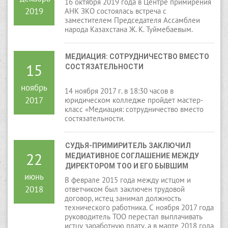
16 октября 2019 года в Центре примирения
2019
АНК ЗКО состоялась встреча с
заместителем Председателя Ассамблеи
народа Казахстана Ж. К. Туймебаевым.
МЕДИАЦИЯ: СОТРУДНИЧЕСТВО ВМЕСТО 
15
СОСТЯЗАТЕЛЬНОСТИ
ноябрь
14 ноября 2017 г. в 18:30 часов в
2017
юридическом колледже пройдет мастер-
класс «Медиация: сотрудничество вместо
состязательности.
СУДЬЯ-ПРИМИРИТЕЛЬ ЗАКЛЮЧИЛ 
22
МЕДИАТИВНОЕ СОГЛАШЕНИЕ МЕЖДУ 
ДИРЕКТОРОМ ТОО И ЕГО БЫВШИМ 
июнь
РАБОТНИКОМ
В феврале 2015 года между истцом и
2018
ответчиком был заключен трудовой
договор, истец занимал должность
технического работника. С ноября 2017 года
руководитель ТОО перестал выплачивать
истцу заработную плату, а в марте 2018 года