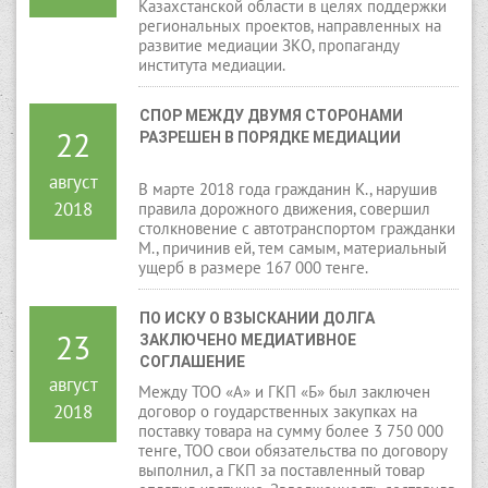
Казахстанской области в целях поддержки
региональных проектов, направленных на
развитие медиации ЗКО, пропаганду
института медиации.
СПОР МЕЖДУ ДВУМЯ СТОРОНАМИ 
22
РАЗРЕШЕН В ПОРЯДКЕ МЕДИАЦИИ
август
В марте 2018 года гражданин К., нарушив
2018
правила дорожного движения, совершил
столкновение с автотранспортом гражданки
М., причинив ей, тем самым, материальный
ущерб в размере 167 000 тенге.
ПО ИСКУ О ВЗЫСКАНИИ ДОЛГА 
23
ЗАКЛЮЧЕНО МЕДИАТИВНОЕ 
СОГЛАШЕНИЕ
август
Между ТОО «А» и ГКП «Б» был заключен
2018
договор о гоударственных закупках на
поставку товара на сумму более 3 750 000
тенге, ТОО свои обязательства по договору
выполнил, а ГКП за поставленный товар