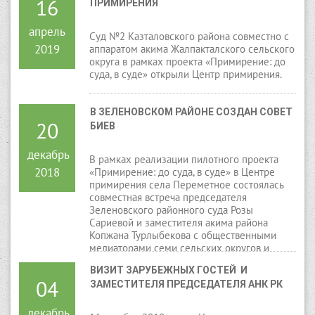
16
ПРИМИРЕНИЯ
апрель
Суд №2 Казталовского района совместно с
2019
аппаратом акима Жалпакталского сельского
округа в рамках проекта «Примирение: до
суда, в суде» открыли Центр примирения.
В ЗЕЛЕНОВСКОМ РАЙОНЕ СОЗДАН СОВЕТ 
20
БИЕВ
декабрь
В рамках реализации пилотного проекта
2018
«Примирение: до суда, в суде» в Центре
примирения села Переметное состоялась
совместная встреча председателя
Зеленовского районного суда Розы
Сариевой и заместителя акима района
Копжана Турлыбекова с общественными
медиаторами семи сельских округов и
неправительственными организациями.
ВИЗИТ ЗАРУБЕЖНЫХ ГОСТЕЙ  И 
04
ЗАМЕСТИТЕЛЯ ПРЕДСЕДАТЕЛЯ АНК РК
декабрь