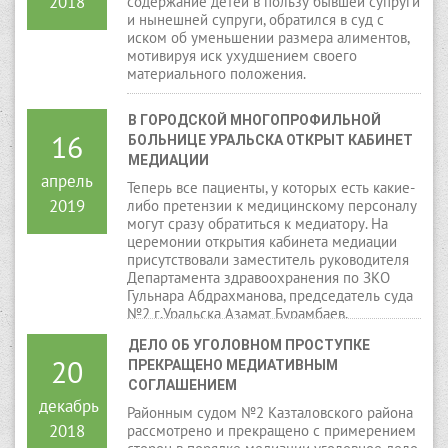
2018
содержание детей в пользу бывшей супруги
и нынешней супруги, обратился в суд с
иском об уменьшении размера алиментов,
мотивируя иск ухудшением своего
материального положения.
В ГОРОДСКОЙ МНОГОПРОФИЛЬНОЙ 
16
БОЛЬНИЦЕ УРАЛЬСКА ОТКРЫТ КАБИНЕТ 
МЕДИАЦИИ
апрель
Теперь все пациенты, у которых есть какие-
2019
либо претензии к медицинскому персоналу
могут сразу обратиться к медиатору. На
церемонии открытия кабинета медиации
присутствовали заместитель руководителя
Департамента здравоохранения по ЗКО
Гульнара Абдрахманова, председатель суда
№2 г.Уральска Азамат Бурамбаев,
председатель Союза медиаторов ЗКО Алуа
ДЕЛО ОБ УГОЛОВНОМ ПРОСТУПКЕ 
Ракишева, директор больницы Арман
20
ПРЕКРАЩЕНО МЕДИАТИВНЫМ 
Калибеков и коллектив больницы.
СОГЛАШЕНИЕМ
декабрь
Районным судом №2 Казталовского района
2018
рассмотрено и прекращено с примерением