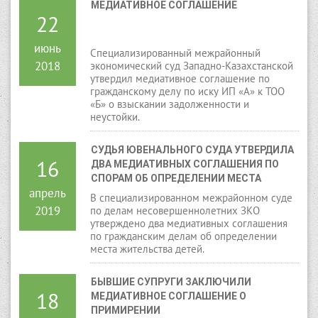
МЕДИАТИВНОЕ СОГЛАШЕНИЕ
22
июнь
Специализированный межрайонный
2018
экономический суд Западно-Казахстанской
утвердил медиативное соглашение по
гражданскому делу по иску ИП «А» к ТОО
«Б» о взыскании задолженности и
неустойки.
СУДЬЯ ЮВЕНАЛЬНОГО СУДА УТВЕРДИЛА 
16
ДВА МЕДИАТИВНЫХ СОГЛАШЕНИЯ ПО 
СПОРАМ ОБ ОПРЕДЕЛЕНИИ МЕСТА 
апрель
ЖИТЕЛЬСТВА ДЕТЕЙ
В специализированном межрайонном суде
2019
по делам несовершеннолетних ЗКО
утверждено два медиативных соглашения
по гражданским делам об определении
места жительства детей.
БЫВШИЕ СУПРУГИ ЗАКЛЮЧИЛИ 
18
МЕДИАТИВНОЕ СОГЛАШЕНИЕ О 
ПРИМИРЕНИИ