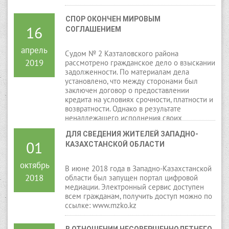
СПОР ОКОНЧЕН МИРОВЫМ 
16
СОГЛАШЕНИЕМ
апрель
Судом № 2 Казталовского района
2019
рассмотрено гражданское дело о взыскании
задолженности. По материалам дела
установлено, что между сторонами был
заключен договор о предоставлении
кредита на условиях срочности, платности и
возвратности. Однако в результате
ненадлежащего исполнения своих
обязательств ответчиком, образовалась
ДЛЯ СВЕДЕНИЯ ЖИТЕЛЕЙ ЗАПАДНО-
задолженность в сумме 232 111 тенге.
01
КАЗАХСТАНСКОЙ ОБЛАСТИ
Истец просил взыскать с ответчика данную
сумму.
октябрь
В июне 2018 года в Западно-Казахстанской
2018
области был запущен портал цифровой
медиации. Электронный сервис доступен
всем гражданам, получить доступ можно по
ссылке: www.mzko.kz
В ОТНОШЕНИИ НЕСОВЕРШЕННОЛЕТНЕГО 