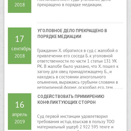
2018
прекращено в порядке медиации.
УГОЛОВНОЕ ДЕЛО ПРЕКРАЩЕНО В 
17
ПОРЯДКЕ МЕДИАЦИИ
сентябрь
Гражданин Х. обратился в суд с жалобой о
2018
привлечении его соседа Б. к уголовной
ответственности по части 1 статьи 131 УК
РК. В жалобе было указано, что Х. пошел к
загону для овец принадлежащему Б., и
находясь в состоянии алкогольного
опьянения, выражаясь грубыми словами в
неприличной форме, оскорбил его, тем
самым задел его честь и достоинство.
СОДЕЙСТВОВАТЬ ПРИМИРЕНИЮ 
16
КОНФЛИКТУЮЩИХ СТОРОН
апрель
Суд первой инстанции удовлетворил
2019
требования истца, взыскав в пользу ТОО
материальный ущерб 2 922 595 тенге и