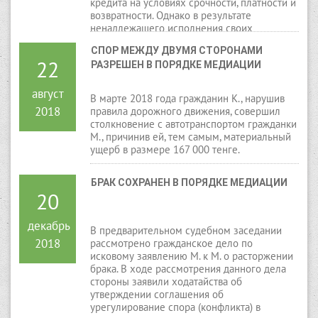
кредита на условиях срочности, платности и
возвратности. Однако в результате
ненадлежащего исполнения своих
обязательств ответчиком, образовалась
СПОР МЕЖДУ ДВУМЯ СТОРОНАМИ 
задолженность в сумме 232 111 тенге.
22
РАЗРЕШЕН В ПОРЯДКЕ МЕДИАЦИИ
Истец просил взыскать с ответчика данную
сумму.
август
В марте 2018 года гражданин К., нарушив
2018
правила дорожного движения, совершил
столкновение с автотранспортом гражданки
М., причинив ей, тем самым, материальный
ущерб в размере 167 000 тенге.
БРАК СОХРАНЕН В ПОРЯДКЕ МЕДИАЦИИ
20
декабрь
В предварительном судебном заседании
2018
рассмотрено гражданское дело по
исковому заявлению М. к М. о расторжении
брака. В ходе рассмотрения данного дела
стороны заявили ходатайства об
утверждении соглашения об
урегулирование спора (конфликта) в