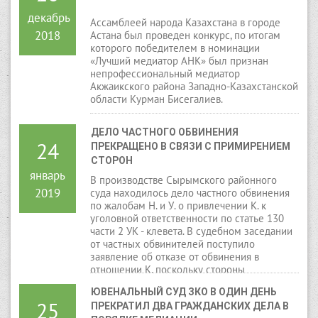
декабрь
Ассамблеей народа Казахстана в городе
2018
Астана был проведен конкурс, по итогам
которого победителем в номинации
«Лучший медиатор АНК» был признан
непрофессиональный медиатор
Акжаикского района Западно-Казахстанской
области Курман Бисегалиев.
ДЕЛО ЧАСТНОГО ОБВИНЕНИЯ 
24
ПРЕКРАЩЕНО В СВЯЗИ С ПРИМИРЕНИЕМ 
СТОРОН
январь
В производстве Сырымского районного
2019
суда находилось дело частного обвинения
по жалобам Н. и У. о привлечении К. к
уголовной ответственности по статье 130
части 2 УК - клевета. В судебном заседании
от частных обвинителей поступило
заявление об отказе от обвинения в
отношении К, поскольку стороны
примирились в порядке медиации.
ЮВЕНАЛЬНЫЙ СУД ЗКО В ОДИН ДЕНЬ 
25
ПРЕКРАТИЛ ДВА ГРАЖДАНСКИХ ДЕЛА В 