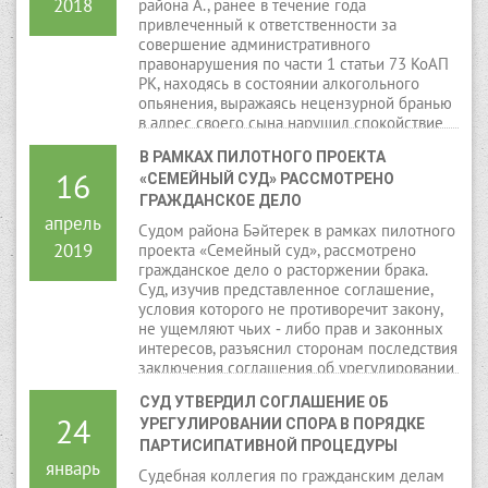
2018
района А., ранее в течение года
привлеченный к ответственности за
совершение административного
правонарушения по части 1 статьи 73 КоАП
РК, находясь в состоянии алкогольного
опьянения, выражаясь нецензурной бранью
в адрес своего сына нарушил спокойствие
жильцов дома и тем самым был привлечен
В РАМКАХ ПИЛОТНОГО ПРОЕКТА 
к ответственности по части 2 статьи 73 КоАП
16
«СЕМЕЙНЫЙ СУД» РАССМОТРЕНО 
РК.
ГРАЖДАНСКОЕ ДЕЛО
апрель
Судом района Бәйтерек в рамках пилотного
2019
проекта «Семейный суд», рассмотрено
гражданское дело о расторжении брака.
Суд, изучив представленное соглашение,
условия которого не противоречит закону,
не ущемляют чьих ‑ либо прав и законных
интересов, разъяснил сторонам последствия
заключения соглашения об урегулировании
спора в порядке медиации и прекращении
СУД УТВЕРДИЛ СОГЛАШЕНИЕ ОБ 
производства по делу.
24
УРЕГУЛИРОВАНИИ СПОРА В ПОРЯДКЕ 
ПАРТИСИПАТИВНОЙ ПРОЦЕДУРЫ
январь
Судебная коллегия по гражданским делам