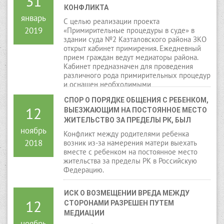
31
КОНФЛИКТА
январь
С целью реализации проекта
2019
«Примирительные процедуры в суде» в
здании суда №2 Казталовского района ЗКО
открыт кабинет примирения. Ежедневный
прием граждан ведут медиаторы района.
Кабинет предназначен для проведения
различного рода примирительных процедур
и оснащен необходимыми
информационными материалами для
СПОР О ПОРЯДКЕ ОБЩЕНИЯ С РЕБЕНКОМ, 
сведения граждан.
12
ВЫЕЗЖАЮЩИМ НА ПОСТОЯННОЕ МЕСТО 
ЖИТЕЛЬСТВО ЗА ПРЕДЕЛЫ РК, БЫЛ 
ноябрь
РАЗРЕШЕН В ПОРЯДКЕ МЕДИАЦИИ
Конфликт между родителями ребенка
2018
возник из-за намерения матери выехать
вместе с ребенком на постоянное место
жительства за пределы РК в Российскую
Федерацию.
ИСК О ВОЗМЕЩЕНИИ ВРЕДА МЕЖДУ 
12
СТОРОНАМИ РАЗРЕШЕН ПУТЕМ 
МЕДИАЦИИ
ноябрь