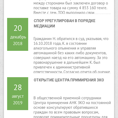
между сторонами был заключен договор о
поставке товара на сумму 4 853 160 тенге.
Вместе с тем, ТОО выполнило свои
обязательства по договору, а АО оплатило
СПОР УРЕГУЛИРОВАН В ПОРЯДКЕ 
за поставленный товар лишь частично.
20
МЕДИАЦИИ
декабрь
Гражданин Н. обратился в суд, указывая, что
2018
16.10.2018 года, К. в состоянии
алкогольного опьянения и управляя
автомашиной без каких-либо документов,
совершил наезд на его автомашину. За это
правонарушение в дальнейшем К. был
привлечен к адиминистративной
ответственности. Согласно отчета об оценке
движимого имущества, ущерб причиненный
ОТКРЫТИЕ ЦЕНТРА ПРИМИРЕНИЯ ЗКО
ему в результате ДТП составил 251181
28
тенге. Эту сумму материального ущерба
просил взыскать с ответчика К.
август
В общественной приемной сотрудники
2019
Центра примирения АНК ЗКО на постоянной
основе консультируют обратившихся
граждан по всем правовым вопросам,
проводят примирительные процедуры для