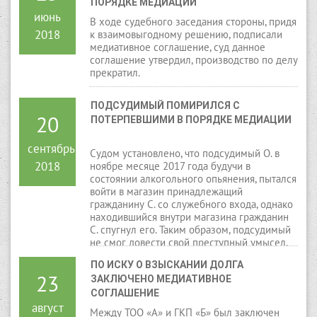
ПОРЯДКЕ МЕДИАЦИИ
июнь
В ходе судебного заседания стороны, придя
2018
к взаимовыгодному решению, подписали
медиативное соглашение, суд данное
соглашение утвердил, производство по делу
прекратил.
ПОДСУДИМЫЙ ПОМИРИЛСЯ С 
20
ПОТЕРПЕВШИМИ В ПОРЯДКЕ МЕДИАЦИИ
сентябрь
Судом установлено, что подсудимый О. в
2018
ноябре месяце 2017 года будучи в
состоянии алкогольного опьянения, пытался
войти в магазин принадлежащий
гражданину С. со служебного входа, однако
находившийся внутри магазина гражданин
С. спугнул его. Таким образом, подсудимый
не смог довести свой преступный умысел,
направленный на совершение кражи
ПО ИСКУ О ВЗЫСКАНИИ ДОЛГА 
имеющихся в магазине денежных средств в
23
ЗАКЛЮЧЕНО МЕДИАТИВНОЕ 
сумме 50 000 тенге, до конца по
независящим от него обстоятельствам.
СОГЛАШЕНИЕ
Продолжая свою преступную деятельность,
август
Между ТОО «А» и ГКП «Б» был заключен