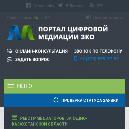
Other Links
В Твиттере
RSS
Личный кабинет
Смена языка:
RU
/
KZ
ЗВОНОК ПО ТЕЛЕФОНУ
ОНЛАЙН-КОНСУЛЬТАЦИЯ
+7 (778) 999-87-97
ЗАДАТЬ ВОПРОС
МЕНЮ
Toggle
navigation
ПРОВЕРКА СТАТУСА ЗАЯВКИ
РЕЕСТР МЕДИАТОРОВ  ЗАПАДНО-
КАЗАХСТАНСКОЙ ОБЛАСТИ