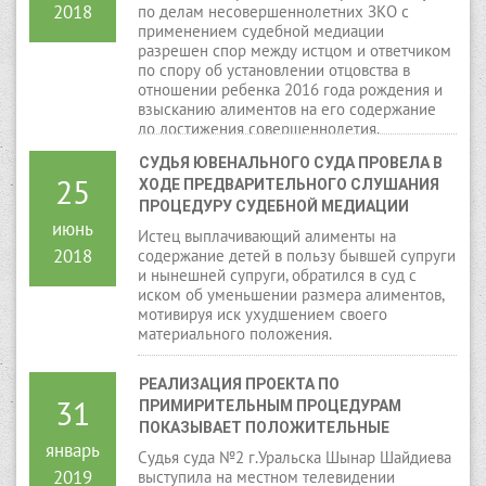
2018
по делам несовершеннолетних ЗКО с
применением судебной медиации
разрешен спор между истцом и ответчиком
по спору об установлении отцовства в
отношении ребенка 2016 года рождения и
взысканию алиментов на его содержание
до достижения совершеннолетия.
СУДЬЯ ЮВЕНАЛЬНОГО СУДА ПРОВЕЛА В 
25
ХОДЕ ПРЕДВАРИТЕЛЬНОГО СЛУШАНИЯ 
ПРОЦЕДУРУ СУДЕБНОЙ МЕДИАЦИИ
июнь
Истец выплачивающий алименты на
2018
содержание детей в пользу бывшей супруги
и нынешней супруги, обратился в суд с
иском об уменьшении размера алиментов,
мотивируя иск ухудшением своего
материального положения.
РЕАЛИЗАЦИЯ ПРОЕКТА ПО 
31
ПРИМИРИТЕЛЬНЫМ ПРОЦЕДУРАМ 
ПОКАЗЫВАЕТ ПОЛОЖИТЕЛЬНЫЕ 
январь
РЕЗУЛЬТАТЫ
Судья суда №2 г.Уральска Шынар Шайдиева
2019
выступила на местном телевидении