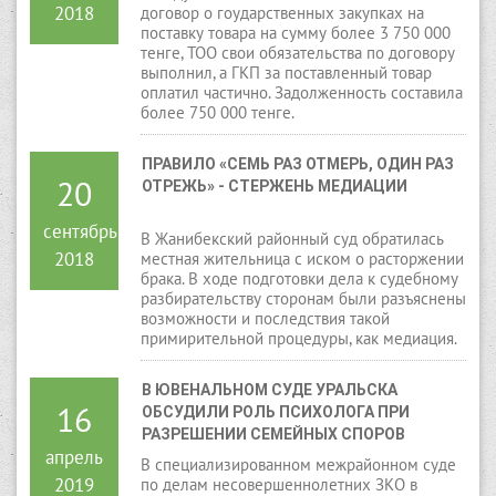
в конце ноября месяца 2017 года,
2018
договор о гоударственных закупках на
подсудимый будучи в состоянии
поставку товара на сумму более 3 750 000
алкогольного опьянения, путем
тенге, ТОО свои обязательства по договору
выдавливания пластикового окна незаконно
выполнил, а ГКП за поставленный товар
проник в дом гражданки Б., из которого
оплатил частично. Задолженность составила
тайно похитил имущество, тем самым
более 750 000 тенге.
причинил потерпевшей материальный
ущерб на общую сумму 186 500 тенге.
ПРАВИЛО «СЕМЬ РАЗ ОТМЕРЬ, ОДИН РАЗ 
20
ОТРЕЖЬ» - СТЕРЖЕНЬ МЕДИАЦИИ
сентябрь
В Жанибекский районный суд обратилась
2018
местная жительница с иском о расторжении
брака. В ходе подготовки дела к судебному
разбирательству сторонам были разъяснены
возможности и последствия такой
примирительной процедуры, как медиация.
В ЮВЕНАЛЬНОМ СУДЕ УРАЛЬСКА 
16
ОБСУДИЛИ РОЛЬ ПСИХОЛОГА ПРИ 
РАЗРЕШЕНИИ СЕМЕЙНЫХ СПОРОВ
апрель
В специализированном межрайонном суде
2019
по делам несовершеннолетних ЗКО в