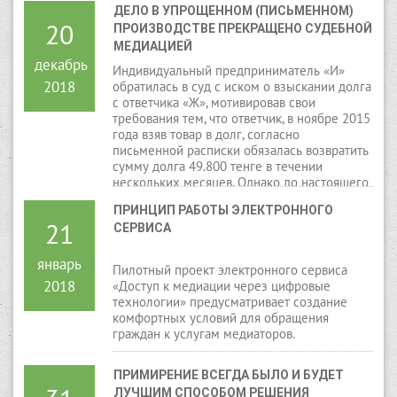
ДЕЛО В УПРОЩЕННОМ (ПИСЬМЕННОМ) 
20
ПРОИЗВОДСТВЕ ПРЕКРАЩЕНО СУДЕБНОЙ 
МЕДИАЦИЕЙ
декабрь
Индивидуальный предприниматель «И»
2018
обратилась в суд с иском о взыскании долга
с ответчика «Ж», мотивировав свои
требования тем, что ответчик, в ноябре 2015
года взяв товар в долг, согласно
письменной расписки обязалась возвратить
сумму долга 49.800 тенге в течении
нескольких месяцев. Однако до настоящего
времени не возвратила сумму долга.
ПРИНЦИП РАБОТЫ ЭЛЕКТРОННОГО 
Просила взыскать с ответчика «Ж» сумму
21
СЕРВИСА
долга 49.800 тенге и возврат
государственной пошлины.
январь
Пилотный проект электронного сервиса
2018
«Доступ к медиации через цифровые
технологии» предусматривает создание
комфортных условий для обращения
граждан к услугам медиаторов.
ПРИМИРЕНИЕ ВСЕГДА БЫЛО И БУДЕТ 
ЛУЧШИМ СПОСОБОМ РЕШЕНИЯ 