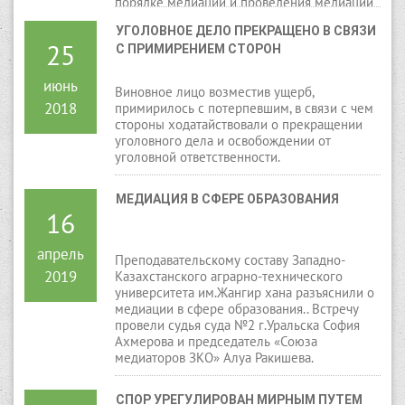
порядке медиации и проведения медиации
судьей, в производстве которого находится
УГОЛОВНОЕ ДЕЛО ПРЕКРАЩЕНО В СВЯЗИ 
дело. По результатам рассмотрения дела
25
С ПРИМИРЕНИЕМ СТОРОН
суд вынес определение об утверждении
мирового соглашения и прекратил
производство по делу.
июнь
Виновное лицо возместив ущерб,
2018
примирилось с потерпевшим, в связи с чем
стороны ходатайствовали о прекращении
уголовного дела и освобождении от
уголовной ответственности.
МЕДИАЦИЯ В СФЕРЕ ОБРАЗОВАНИЯ
16
апрель
Преподавательскому составу Западно-
2019
Казахстанского аграрно-технического
университета им.Жангир хана разъяснили о
медиации в сфере образования.. Встречу
провели судья суда №2 г.Уральска София
Ахмерова и председатель «Союза
медиаторов ЗКО» Алуа Ракишева.
СПОР УРЕГУЛИРОВАН МИРНЫМ ПУТЕМ