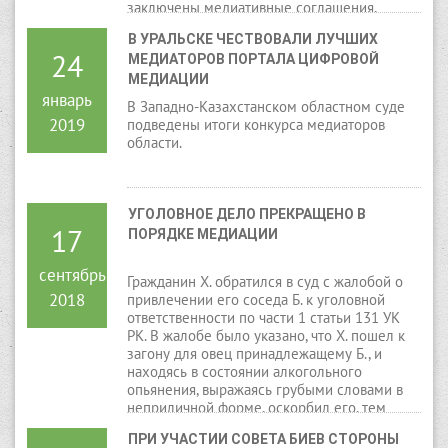
заключены медиативные соглашения,
причиненные ущербы ими возмещены.
В УРАЛЬСКЕ ЧЕСТВОВАЛИ ЛУЧШИХ 
24
МЕДИАТОРОВ ПОРТАЛА ЦИФРОВОЙ 
МЕДИАЦИИ
январь
В Западно-Казахстанском областном суде
2019
подведены итоги конкурса медиаторов
области.
УГОЛОВНОЕ ДЕЛО ПРЕКРАЩЕНО В 
17
ПОРЯДКЕ МЕДИАЦИИ
сентябрь
Гражданин Х. обратился в суд с жалобой о
2018
привлечении его соседа Б. к уголовной
ответственности по части 1 статьи 131 УК
РК. В жалобе было указано, что Х. пошел к
загону для овец принадлежащему Б., и
находясь в состоянии алкогольного
опьянения, выражаясь грубыми словами в
неприличной форме, оскорбил его, тем
самым задел его честь и достоинство.
ПРИ УЧАСТИИ СОВЕТА БИЕВ СТОРОНЫ 