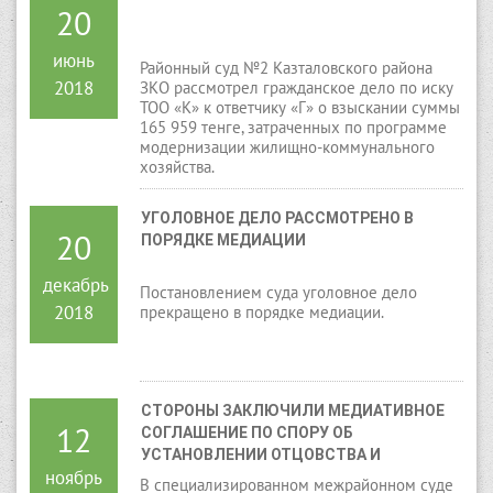
20
июнь
Районный суд №2 Казталовского района
2018
ЗКО рассмотрел гражданское дело по иску
ТОО «К» к ответчику «Г» о взыскании суммы
165 959 тенге, затраченных по программе
модернизации жилищно-коммунального
хозяйства.
УГОЛОВНОЕ ДЕЛО РАССМОТРЕНО В 
20
ПОРЯДКЕ МЕДИАЦИИ
декабрь
Постановлением суда уголовное дело
2018
прекращено в порядке медиации.
СТОРОНЫ ЗАКЛЮЧИЛИ МЕДИАТИВНОЕ 
12
СОГЛАШЕНИЕ ПО СПОРУ ОБ 
УСТАНОВЛЕНИИ ОТЦОВСТВА И 
ноябрь
ВЗЫСКАНИИ АЛИМЕНТОВ
В специализированном межрайонном суде