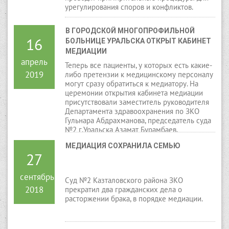
урегулирования споров и конфликтов.
В ГОРОДСКОЙ МНОГОПРОФИЛЬНОЙ 
16
БОЛЬНИЦЕ УРАЛЬСКА ОТКРЫТ КАБИНЕТ 
МЕДИАЦИИ
апрель
Теперь все пациенты, у которых есть какие-
2019
либо претензии к медицинскому персоналу
могут сразу обратиться к медиатору. На
церемонии открытия кабинета медиации
присутствовали заместитель руководителя
Департамента здравоохранения по ЗКО
Гульнара Абдрахманова, председатель суда
№2 г.Уральска Азамат Бурамбаев,
председатель Союза медиаторов ЗКО Алуа
МЕДИАЦИЯ СОХРАНИЛА СЕМЬЮ
Ракишева, директор больницы Арман
27
Калибеков и коллектив больницы.
сентябрь
Суд №2 Казталовского района ЗКО
2018
прекратил два гражданских дела о
расторжении брака, в порядке медиации.