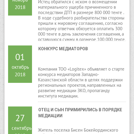
Истец обратился с иском о возмещении
2018
материального ущерба причиненного в
последствии ДТП в размере 800 000 тенге .
В ходе судебного разбирательства стороны
пришли к мировому соглашению, согласно
которому ответчик обязуется оплатить 300
000 тенге в день заключения соглашения, а
оставшуюся сумму в размере 100 000 тенге
обязуется выплачивать с 01.10.2019 года по
КОНКУРС МЕДИАТОРОВ
30.07.2020 года, истец в свою очередь
01
отказывается от своих требований в сумме
8 000 000 тенге.
октябрь
Компания ТОО «Logitex» объявляет о старте
2018
конкурса медиаторов Западно-
Казахстанской области в целях поддержки
региональных проектов, направленных на
развитие медиации ЗКО, пропаганду
института медиации.
ОТЕЦ И СЫН ПРИМИРИЛИСЬ В ПОРЯДКЕ 
27
МЕДИАЦИИ
сентябрь
Житель поселка Бисен Бокейординского