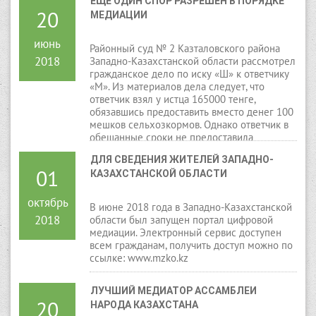
ЕЩЕ ОДИН СПОР РАЗРЕШЕН В ПОРЯДКЕ 
20
МЕДИАЦИИ
июнь
Районный суд № 2 Казталовского района
2018
Западно-Казахстанской области рассмотрел
гражданское дело по иску «Ш» к ответчику
«М». Из материалов дела следует, что
ответчик взял у истца 165000 тенге,
обязавшись предоставить вместо денег 100
мешков сельхозкормов. Однако ответчик в
обещанные сроки не предоставила
сельхозкорма, и денег не возвратила.
ДЛЯ СВЕДЕНИЯ ЖИТЕЛЕЙ ЗАПАДНО-
01
КАЗАХСТАНСКОЙ ОБЛАСТИ
октябрь
В июне 2018 года в Западно-Казахстанской
2018
области был запущен портал цифровой
медиации. Электронный сервис доступен
всем гражданам, получить доступ можно по
ссылке: www.mzko.kz
ЛУЧШИЙ МЕДИАТОР АССАМБЛЕИ 
20
НАРОДА КАЗАХСТАНА