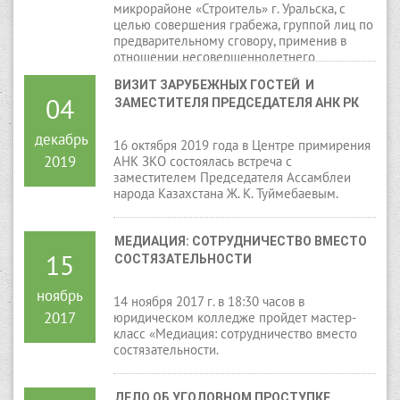
микрорайоне «Строитель» г. Уральска, с
целью совершения грабежа, группой лиц по
предварительному сговору, применив в
отношении несовершеннолетнего
потерпевшего К. насилие, не опасное для
ВИЗИТ ЗАРУБЕЖНЫХ ГОСТЕЙ  И 
его жизни или здоровья, открыто похитили
04
ЗАМЕСТИТЕЛЯ ПРЕДСЕДАТЕЛЯ АНК РК
у последнего сотовый телефон марки
«Айфон 5», стоимостью 100 000 тенге и
скрылись с места совершения
декабрь
16 октября 2019 года в Центре примирения
преступления.
2019
АНК ЗКО состоялась встреча с
заместителем Председателя Ассамблеи
народа Казахстана Ж. К. Туймебаевым.
МЕДИАЦИЯ: СОТРУДНИЧЕСТВО ВМЕСТО 
15
СОСТЯЗАТЕЛЬНОСТИ
ноябрь
14 ноября 2017 г. в 18:30 часов в
2017
юридическом колледже пройдет мастер-
класс «Медиация: сотрудничество вместо
состязательности.
ДЕЛО ОБ УГОЛОВНОМ ПРОСТУПКЕ 