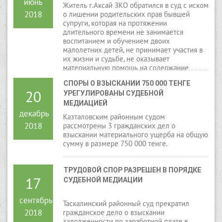
июнь
Житель г.Аксай ЗКО обратился в суд с иском
2018
о лишении родительских прав бывшей
супруги, которая на протяжении
длительного времени не занимается
воспитанием и обучением двоих
малолетних детей, не принимает участия в
их жизни и судьбе, не оказывает
материальную помощь на содержание
детей.
СПОРЫ О ВЗЫСКАНИИ 750 000 ТЕНГЕ 
20
УРЕГУЛИРОВАНЫ СУДЕБНОЙ 
МЕДИАЦИЕЙ
декабрь
Казталовским районным судом
2018
рассмотрены 3 гражданских дел о
взыскании материального ущерба на общую
сумму в размере 750 000 тенге.
ТРУДОВОЙ СПОР РАЗРЕШЕН В ПОРЯДКЕ 
17
СУДЕБНОЙ МЕДИАЦИИ
сентябрь
Таскалинский районный суд прекратил
2018
гражданское дело о взыскании
задолженности по заработной плате в