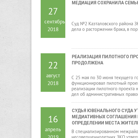
МЕДИАЦИЯ СОХРАНИЛА СЕМ
27
сентябрь
Суд №2 Казталовского района З
2018
дела о расторжении брака, в по
РЕАЛИЗАЦИЯ ПИЛОТНОГО ПРОЕ
22
ПРОДОЛЖЕНА
август
С 25 мая по 30 июня текущего го
2018
функционировал пилотный проек
реализации пилотного проекта 
дел об административных право
СУДЬЯ ЮВЕНАЛЬНОГО СУДА УТ
16
МЕДИАТИВНЫХ СОГЛАШЕНИЯ П
ОПРЕДЕЛЕНИИ МЕСТА ЖИТЕЛ
апрель
В специализированном межрайо
2019
несовершеннолетних ЗКО утвер