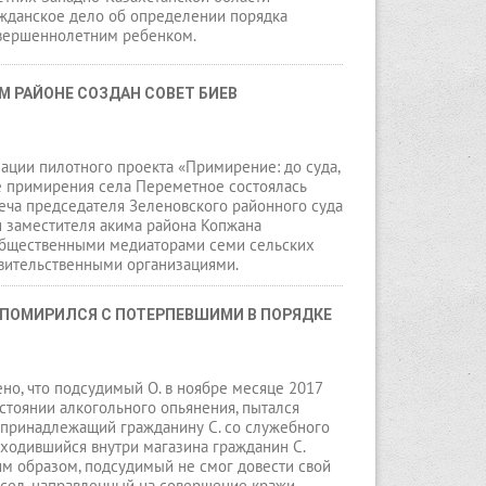
жданское дело об определении порядка
вершеннолетним ребенком.
М РАЙОНЕ СОЗДАН СОВЕТ БИЕВ
ации пилотного проекта «Примирение: до суда,
е примирения села Переметное состоялась
еча председателя Зеленовского районного суда
и заместителя акима района Копжана
общественными медиаторами семи сельских
авительственными организациями.
ОМИРИЛСЯ С ПОТЕРПЕВШИМИ В ПОРЯДКЕ 
но, что подсудимый О. в ноябре месяце 2017
остоянии алкогольного опьянения, пытался
 принадлежащий гражданину С. со служебного
аходившийся внутри магазина гражданин С.
ким образом, подсудимый не смог довести свой
сел, направленный на совершение кражи