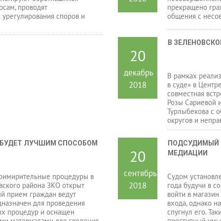
осам, проводят
прекращено гра
 урегулирования споров и
общения с несо
В ЗЕЛЕНОВСКО
20
декабрь
В рамках реализ
2018
в суде» в Центр
совместная встр
Розы Сариевой 
Турлыбекова с 
округов и непр
 БУДЕТ ЛУЧШИМ СПОСОБОМ 
ПОДСУДИМЫЙ П
20
МЕДИАЦИИ
сентябрь
Примирительные процедуры в
Судом установле
2018
вского района ЗКО открыт
года будучи в с
й прием граждан ведут
войти в магазин
дназначен для проведения
входа, однако н
ых процедур и оснащен
спугнул его. Та
и материалами для сведения
преступный умы