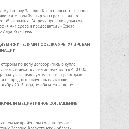
ому составу Западно-Казахстанского аграрно-
иверситета им.Жангир хана разъяснили о
е образования.. Встречу провели судья суда
София Ахмерова и председатель «Союза
» Алуа Ракишева.
ВУМЯ ЖИТЕЛЯМИ ПОСЕЛКА УРЕГУЛИРОВАН 
ДИАЦИИ
о стороны по делу договорились о купле-
 дома. Стоимость дома определили в 450 000
ередал указанную сумму ответчику, который
сти в порядок правоустанавливающие
нтября 2017 года, но обязательство не
ЛЮЧИЛИ МЕДИАТИВНОЕ СОГЛАШЕНИЕ
ванном межрайонном суде по делам
тних Западно-Казахстанской области