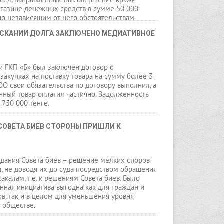
газине денежных средств в сумме 50 000
 по независящим от него обстоятельствам.
преступную деятельность, в конце ноября
ЫСКАНИИ ДОЛГА ЗАКЛЮЧЕНО МЕДИАТИВНОЕ 
а, подсудимый будучи в состоянии
ьянения, путем выдавливания пластикового
проник в дом гражданки Б., из которого тайно
тво, тем самым причинил потерпевшей
и ГКП «Б» был заключен договор о
щерб на общую сумму 186 500 тенге.
закупках на поставку товара на сумму более 3
ТОО свои обязательства по договору выполнил, а
нный товар оплатил частично. Задолженность
 750 000 тенге.
СОВЕТА БИЕВ СТОРОНЫ ПРИШЛИ К 
здания Совета биев – решение мелких споров
, не доводя их до суда посредством обращения
акалам, т.е. к решениям Совета биев. Было
анная инициатива выгодна как для граждан и
в, так и в целом для уменьшения уровня
 обществе.