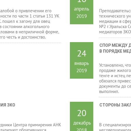
апрель
 жалобой о привлечении его
Преподавательск
2019
нности по части 1 статьи 131 УК
технического ун
Х. пошел к загону для овец
медиации в сфер
в состоянии алкогольного
№2 г.Уральска 
словами в неприличной форме,
медиаторов ЗКО
го честь и достоинство.
СПОР МЕЖДУ Д
24
В ПОРЯДКЕ МЕ
январь
Установлено, чт
2019
продаже жилого
тенге и истец п
обязался приве
документы до се
выполнил.
ИЯ ЗКО
СТОРОНЫ ЗАК
20
декабрь
удники Центра примирения АНК
В специализиро
2018
ультируют обратившихся
несовершенноле