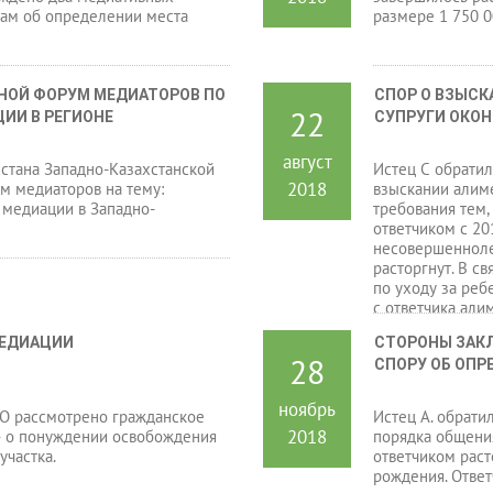
ам об определении места
размере 1 750 0
НОЙ ФОРУМ МЕДИАТОРОВ ПО 
СПОР О ВЗЫСК
22
ИИ В РЕГИОНЕ
СУПРУГИ ОКО
август
стана Западно-Казахстанской
Истец С обратил
2018
м медиаторов на тему:
взыскании алиме
медиации в Западно-
требования тем,
ответчиком с 20
несовершеннолет
расторгнут. В с
по уходу за реб
с ответчика али
МЕДИАЦИИ
СТОРОНЫ ЗАК
28
СПОРУ ОБ ОПР
ноябрь
О рассмотрено гражданское
Истец А. обратил
2018
Е» о понуждении освобождения
порядка общения
участка.
ответчиком раст
рождения. Ответ