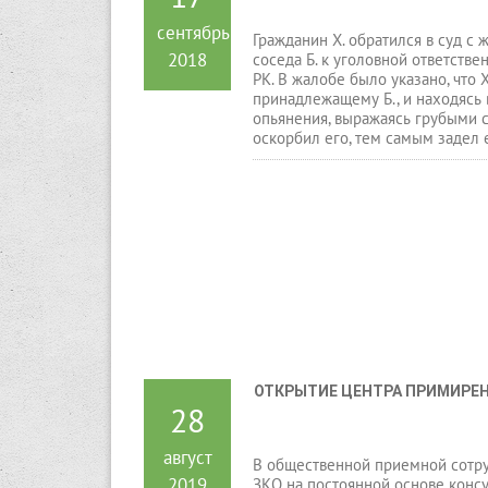
сентябрь
Гражданин Х. обратился в суд с
2018
соседа Б. к уголовной ответстве
РК. В жалобе было указано, что 
принадлежащему Б., и находясь 
опьянения, выражаясь грубыми 
оскорбил его, тем самым задел е
ОТКРЫТИЕ ЦЕНТРА ПРИМИРЕН
28
август
В общественной приемной сотр
2019
ЗКО на постоянной основе конс