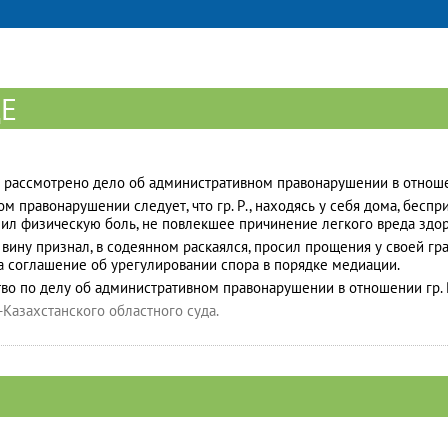
Е
рассмотрено дело об административном правонарушении в отношении
м правонарушении следует, что гр. Р., находясь у себя дома, бесп
ил физическую боль, не повлекшее причинение легкого вреда зд
Р вину признал, в содеянном раскаялся, просил прощения у своей гр
ла соглашение об урегулировании спора в порядке медиации.
во по делу об административном правонарушении в отношении гр.
Казахстанского областного суда.