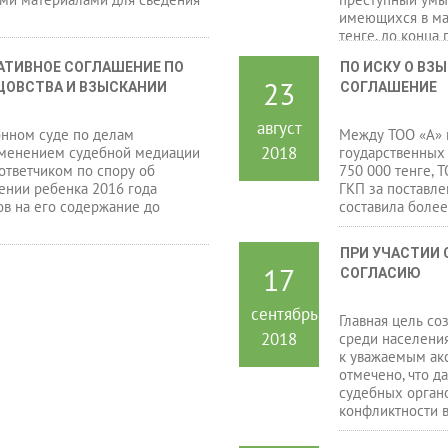
имеющихся в ма
тенге, до конца
Продолжая свою 
ТИВНОЕ СОГЛАШЕНИЕ ПО 
ПО ИСКУ О ВЗ
месяца 2017 год
23
ЦОВСТВА И ВЗЫСКАНИИ 
СОГЛАШЕНИЕ
алкогольного оп
окна незаконно 
похитил имущес
август
нном суде по делам
Между ТОО «А» 
материальный у
2018
менением судебной медиации
гоударственных 
ответчиком по спору об
750 000 тенге, 
ении ребенка 2016 года
ГКП за поставле
в на его содержание до
составила более
ПРИ УЧАСТИИ 
17
СОГЛАСИЮ
сентябрь
Главная цель со
2018
среди населения
к уважаемым акс
отмечено, что д
судебных органо
конфликтности в