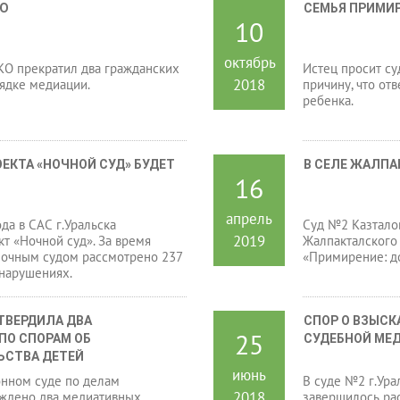
ЬЮ
СЕМЬЯ ПРИМИ
10
октябрь
КО прекратил два гражданских
Истец просит су
2018
рядке медиации.
причину, что от
ребенка.
КТА «НОЧНОЙ СУД» БУДЕТ 
В СЕЛЕ ЖАЛПА
16
апрель
да в САС г.Уральска
Суд №2 Казтало
2019
т «Ночной суд». За время
Жалпакталского 
ночным судом рассмотрено 237
«Примирение: до
нарушениях.
ВЕРДИЛА ДВА 
СПОР О ВЗЫСК
25
О СПОРАМ ОБ 
СУДЕБНОЙ МЕ
ЬСТВА ДЕТЕЙ
июнь
нном суде по делам
В суде №2 г.Ур
2018
ждено два медиативных
завершилось ра