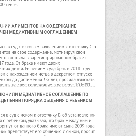
00 тенге.
АНИИ АЛИМЕНТОВ НА СОДЕРЖАНИЕ 
НЧЕН МЕДИАТИВНЫМ СОГЛАШЕНИЕМ
ась в суд с исковым заявлением к ответчику С о
нтов на свое содержание, мотивируя свои
 что состояла в зарегистрированном браке с
17 года. От брака имеют двоих
них детей. Решением суда брак в 2018 году
вязи с нахождением истца в декретном отпуске
енком до достижения 3-х лет, просила взыскать
менты на свое содержание в размере 10 МРП.
ЛЮЧИЛИ МЕДИАТИВНОЕ СОГЛАШЕНИЕ ПО 
ЕДЕЛЕНИИ ПОРЯДКА ОБЩЕНИЯ С РЕБЕНКОМ
ся в суд с иском к ответчику Б. об установлении
 с ребенком, указывая, что брак между ним и
оргнут, от данного брака имеют сына 2009 года
чик препятствует его общению с сыном, просит