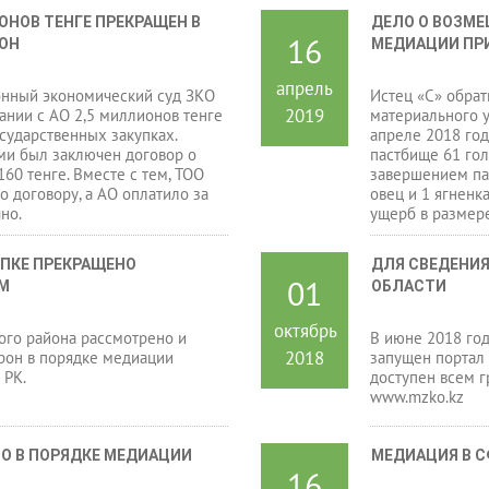
ОНОВ ТЕНГЕ ПРЕКРАЩЕН В 
ДЕЛО О ВОЗМЕ
16
РОН
МЕДИАЦИИ ПРИ
апрель
нный экономический суд ЗКО
Истец «С» обрат
2019
ании с АО 2,5 миллионов тенге
материального у
сударственных закупках.
апреле 2018 год
ами был заключен договор о
пастбище 61 гол
160 тенге. Вместе с тем, ТОО
завершением пас
о договору, а АО оплатило за
овец и 1 ягненк
но.
ущерб в размере
ПКЕ ПРЕКРАЩЕНО 
ДЛЯ СВЕДЕНИЯ
01
М
ОБЛАСТИ
октябрь
го района рассмотрено и
В июне 2018 год
2018
рон в порядке медиации
запущен портал
 РК.
доступен всем г
www.mzko.kz
О В ПОРЯДКЕ МЕДИАЦИИ
МЕДИАЦИЯ В С
16