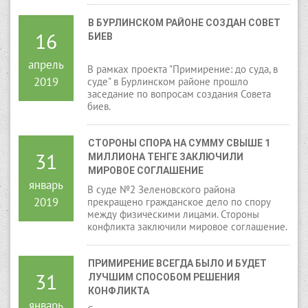
проник в дом гражданки Б., из которого
тайно похитил имущество, тем самым
В БУРЛИНСКОМ РАЙОНЕ СОЗДАН СОВЕТ 
причинил потерпевшей материальный
16
БИЕВ
ущерб на общую сумму 186 500 тенге.
апрель
В рамках проекта "Примирение: до суда, в
2019
суде" в Бурлинском районе прошло
заседание по вопросам создания Совета
биев.
СТОРОНЫ СПОРА НА СУММУ СВЫШЕ 1 
31
МИЛЛИОНА ТЕНГЕ ЗАКЛЮЧИЛИ 
МИРОВОЕ СОГЛАШЕНИЕ
январь
В суде №2 Зеленовского района
2019
прекращено гражданское дело по спору
между физическими лицами. Стороны
конфликта заключили мировое соглашение.
ПРИМИРЕНИЕ ВСЕГДА БЫЛО И БУДЕТ 
31
ЛУЧШИМ СПОСОБОМ РЕШЕНИЯ 
КОНФЛИКТА
январь