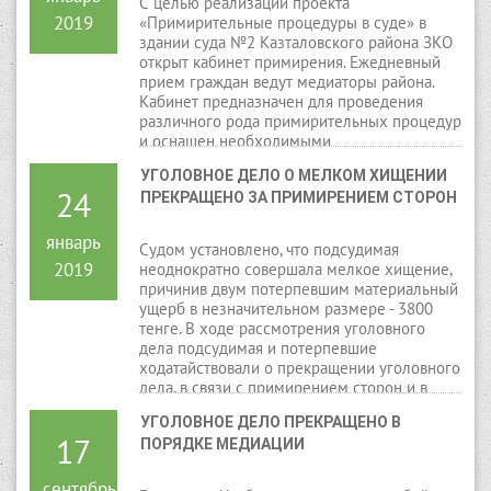
С целью реализации проекта
2019
«Примирительные процедуры в суде» в
здании суда №2 Казталовского района ЗКО
открыт кабинет примирения. Ежедневный
прием граждан ведут медиаторы района.
Кабинет предназначен для проведения
различного рода примирительных процедур
и оснащен необходимыми
информационными материалами для
УГОЛОВНОЕ ДЕЛО О МЕЛКОМ ХИЩЕНИИ 
сведения граждан.
24
ПРЕКРАЩЕНО ЗА ПРИМИРЕНИЕМ СТОРОН
январь
Судом установлено, что подсудимая
2019
неоднократно совершала мелкое хищение,
причинив двум потерпевшим материальный
ущерб в незначительном размере - 3800
тенге. В ходе рассмотрения уголовного
дела подсудимая и потерпевшие
ходатайствовали о прекращении уголовного
дела, в связи с примирением сторон и в
порядке медиации.
УГОЛОВНОЕ ДЕЛО ПРЕКРАЩЕНО В 
17
ПОРЯДКЕ МЕДИАЦИИ
сентябрь