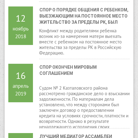
СПОР О ПОРЯДКЕ ОБЩЕНИЯ С РЕБЕНКОМ, 
12
ВЫЕЗЖАЮЩИМ НА ПОСТОЯННОЕ МЕСТО 
ЖИТЕЛЬСТВО ЗА ПРЕДЕЛЫ РК, БЫЛ 
ноябрь
РАЗРЕШЕН В ПОРЯДКЕ МЕДИАЦИИ
Конфликт между родителями ребенка
2018
возник из-за намерения матери выехать
вместе с ребенком на постоянное место
жительства за пределы РК в Российскую
Федерацию.
СПОР ОКОНЧЕН МИРОВЫМ 
16
СОГЛАШЕНИЕМ
апрель
Судом № 2 Казталовского района
2019
рассмотрено гражданское дело о взыскании
задолженности. По материалам дела
установлено, что между сторонами был
заключен договор о предоставлении
кредита на условиях срочности, платности и
возвратности. Однако в результате
ненадлежащего исполнения своих
обязательств ответчиком, образовалась
ЛУЧШИЙ МЕДИАТОР АССАМБЛЕИ 
задолженность в сумме 232 111 тенге.