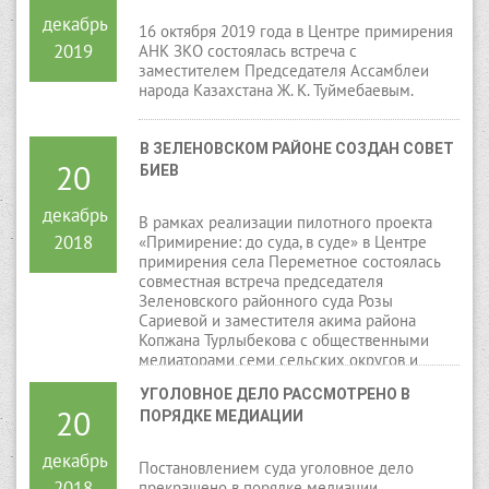
декабрь
16 октября 2019 года в Центре примирения
2019
АНК ЗКО состоялась встреча с
заместителем Председателя Ассамблеи
народа Казахстана Ж. К. Туймебаевым.
В ЗЕЛЕНОВСКОМ РАЙОНЕ СОЗДАН СОВЕТ 
20
БИЕВ
декабрь
В рамках реализации пилотного проекта
2018
«Примирение: до суда, в суде» в Центре
примирения села Переметное состоялась
совместная встреча председателя
Зеленовского районного суда Розы
Сариевой и заместителя акима района
Копжана Турлыбекова с общественными
медиаторами семи сельских округов и
неправительственными организациями.
УГОЛОВНОЕ ДЕЛО РАССМОТРЕНО В 
20
ПОРЯДКЕ МЕДИАЦИИ
декабрь
Постановлением суда уголовное дело
2018
прекращено в порядке медиации.