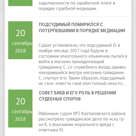
задолженности по заработной плате в
порядке судебной медиации.
ПОДСУДИМЫЙ ПОМИРИЛСЯ С 
20
ПОТЕРПЕВШИМИ В ПОРЯДКЕ МЕДИАЦИИ
сентябрь
Судом установлено, что подсудимый О. в
2018
ноябре месяце 2017 года будучи в
состоянии алкогольного опьянения, пытался
войти в магазин принадлежащий
гражданину С. со служебного входа, однако
находившийся внутри магазина гражданин
С. спугнул его. Таким образом, подсудимый
не смог довести свой преступный умысел,
направленный на совершение кражи
СОВЕТ БИЕВ И ЕГО РОЛЬ В РЕШЕНИИ 
имеющихся в магазине денежных средств в
20
СУДЕБНЫХ СПОРОВ
сумме 50 000 тенге, до конца по
независящим от него обстоятельствам.
Продолжая свою преступную деятельность,
сентябрь
Районным судом №2 Казталовского района
в конце ноября месяца 2017 года,
2018
рассмотрено гражданское дело по иску гр-
подсудимый будучи в состоянии
на К. о взыскании морального вреда с
алкогольного опьянения, путем
ответчика М.
выдавливания пластикового окна незаконно