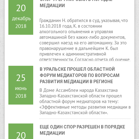
20
МЕДИАЦИИ
декабрь
Гражданин Н. обратился в суд, указывая, что
2018
16.10.2018 года, К. в состоянии
алкогольного опьянения и управляя
автомашиной без каких-либо документов,
совершил наезд на его автомашину. За это
правонарушение в дальнейшем К. был
привлечен к адиминистративной
ответственности. Согласно отчета об оценке
движимого имущества, ущерб причиненный
В УРАЛЬСКЕ ПРОШЕЛ ОБЛАСТНОЙ 
ему в результате ДТП составил 251181
25
ФОРУМ МЕДИАТОРОВ ПО ВОПРОСАМ 
тенге. Эту сумму материального ущерба
просил взыскать с ответчика К.
РАЗВИТИЯ МЕДИАЦИИ В РЕГИОНЕ
июнь
В Доме Ассамблеи народа Казахстана
2018
Западно-Казахстанской области прошел
областной форум медиаторов на тему:
«Эффективные методы развития медиации в
Западно-Казахстанской области».
ЕЩЕ ОДИН СПОР РАЗРЕШЕН В ПОРЯДКЕ 
20
МЕДИАЦИИ