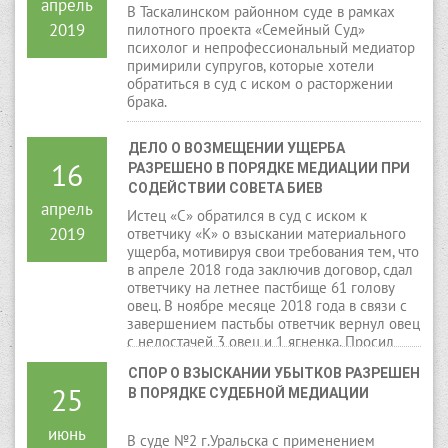
апрель
ПСИХОЛОГА И МЕДИАТОРА
В Таскалинском районном суде в рамках
2019
пилотного проекта «Семейный Суд»
психолог и непрофессиональный медиатор
примирили супругов, которые хотели
обратиться в суд с иском о расторжении
брака.
ДЕЛО О ВОЗМЕЩЕНИИ УЩЕРБА 
16
РАЗРЕШЕНО В ПОРЯДКЕ МЕДИАЦИИ ПРИ 
СОДЕЙСТВИИ СОВЕТА БИЕВ
апрель
Истец «С» обратился в суд с иском к
2019
ответчику «К» о взыскании материального
ущерба, мотивируя свои требования тем, что
в апреле 2018 года заключив договор, сдал
ответчику на летнее пастбище 61 голову
овец. В ноябре месяце 2018 года в связи с
завершением пастьбы ответчик вернул овец
с недостачей 3 овец и 1 ягненка. Просил
взыскать с ответчика материальный ущерб в
СПОР О ВЗЫСКАНИИ УБЫТКОВ РАЗРЕШЕН 
размере 145.000 тенге.
25
В ПОРЯДКЕ СУДЕБНОЙ МЕДИАЦИИ
июнь
В суде №2 г.Уральска с применением