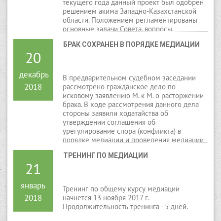
текущего года данный проект был одобрен
решением акима Западно-Казахстанской
области. Положением регламентированы
основные задачи Совета, вопросы,
касающиеся порядка его создания,
БРАК СОХРАНЕН В ПОРЯДКЕ МЕДИАЦИИ
организации и прекрашения деятельности.
20
декабрь
В предварительном судебном заседании
2018
рассмотрено гражданское дело по
исковому заявлению М. к М. о расторжении
брака. В ходе рассмотрения данного дела
стороны заявили ходатайства об
утверждении соглашения об
урегулирование спора (конфликта) в
порядке медиации и проведения медиации
судьей, в производстве которого находится
ТРЕНИНГ ПО МЕДИАЦИИ
дело. По результатам рассмотрения дела
21
суд вынес определение об утверждении
мирового соглашения и прекратил
производство по делу.
январь
Тренинг по общему курсу медиации
2018
начнется 13 ноября 2017 г.
Продолжительность тренинга - 5 дней.