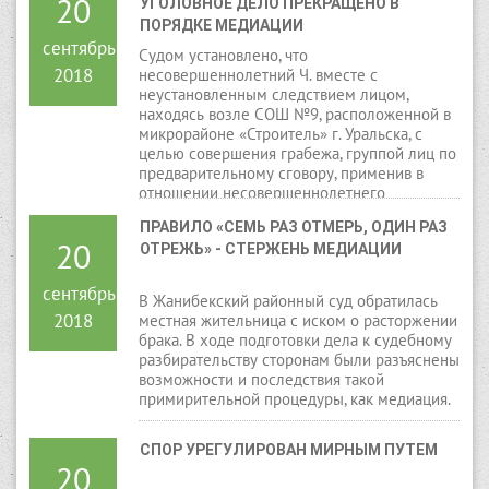
20
УГОЛОВНОЕ ДЕЛО ПРЕКРАЩЕНО В 
ПОРЯДКЕ МЕДИАЦИИ
сентябрь
Судом установлено, что
2018
несовершеннолетний Ч. вместе с
неустановленным следствием лицом,
находясь возле СОШ №9, расположенной в
микрорайоне «Строитель» г. Уральска, с
целью совершения грабежа, группой лиц по
предварительному сговору, применив в
отношении несовершеннолетнего
потерпевшего К. насилие, не опасное для
ПРАВИЛО «СЕМЬ РАЗ ОТМЕРЬ, ОДИН РАЗ 
его жизни или здоровья, открыто похитили
20
ОТРЕЖЬ» - СТЕРЖЕНЬ МЕДИАЦИИ
у последнего сотовый телефон марки
«Айфон 5», стоимостью 100 000 тенге и
скрылись с места совершения
сентябрь
В Жанибекский районный суд обратилась
преступления.
2018
местная жительница с иском о расторжении
брака. В ходе подготовки дела к судебному
разбирательству сторонам были разъяснены
возможности и последствия такой
примирительной процедуры, как медиация.
СПОР УРЕГУЛИРОВАН МИРНЫМ ПУТЕМ
20