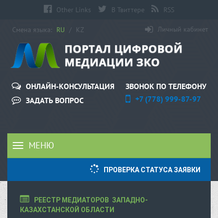
Other Links
В Твиттере
RSS
Личный кабинет
Смена языка:
RU
/
KZ
ЗВОНОК ПО ТЕЛЕФОНУ
ОНЛАЙН-КОНСУЛЬТАЦИЯ
+7 (778) 999-87-97
ЗАДАТЬ ВОПРОС
МЕНЮ
Toggle
navigation
ПРОВЕРКА СТАТУСА ЗАЯВКИ
РЕЕСТР МЕДИАТОРОВ  ЗАПАДНО-
КАЗАХСТАНСКОЙ ОБЛАСТИ