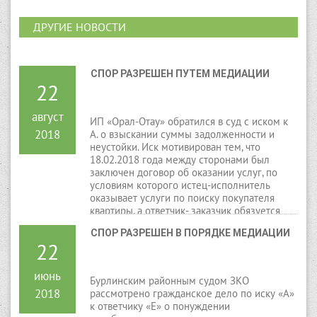
ДРУГИЕ НОВОСТИ
СПОР РАЗРЕШЕН ПУТЕМ МЕДИАЦИИ
22
август
ИП «Орал-Отау» обратился в суд с иском к
2018
А. о взыскании суммы задолженности и
неустойки. Иск мотивирован тем, что
18.02.2018 года между сторонами был
заключен договор об оказании услуг, по
условиям которого истец-исполнитель
оказывает услуги по поиску покупателя
квартиры, а ответчик- заказчик обязуется
оплатить услуги исполнителя в размере 300
СПОР РАЗРЕШЕН В ПОРЯДКЕ МЕДИАЦИИ
000 тенге.
22
июнь
Бурлинским районным судом ЗКО
2018
рассмотрено гражданское дело по иску «А»
к ответчику «Е» о понуждении