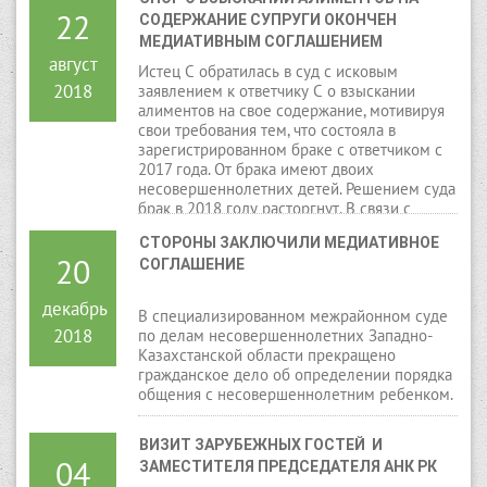
22
СОДЕРЖАНИЕ СУПРУГИ ОКОНЧЕН 
МЕДИАТИВНЫМ СОГЛАШЕНИЕМ
август
Истец С обратилась в суд с исковым
2018
заявлением к ответчику С о взыскании
алиментов на свое содержание, мотивируя
свои требования тем, что состояла в
зарегистрированном браке с ответчиком с
2017 года. От брака имеют двоих
несовершеннолетних детей. Решением суда
брак в 2018 году расторгнут. В связи с
нахождением истца в декретном отпуске по
СТОРОНЫ ЗАКЛЮЧИЛИ МЕДИАТИВНОЕ 
уходу за ребенком до достижения 3-х лет,
20
СОГЛАШЕНИЕ
просила взыскать с ответчика алименты на
свое содержание в размере 10 МРП.
декабрь
В специализированном межрайонном суде
2018
по делам несовершеннолетних Западно-
Казахстанской области прекращено
гражданское дело об определении порядка
общения с несовершеннолетним ребенком.
ВИЗИТ ЗАРУБЕЖНЫХ ГОСТЕЙ  И 
04
ЗАМЕСТИТЕЛЯ ПРЕДСЕДАТЕЛЯ АНК РК