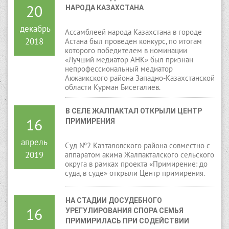
20
НАРОДА КАЗАХСТАНА
Истец просил взыскать с ответчика данную
сумму.
декабрь
Ассамблеей народа Казахстана в городе
2018
Астана был проведен конкурс, по итогам
которого победителем в номинации
«Лучший медиатор АНК» был признан
непрофессиональный медиатор
Акжаикского района Западно-Казахстанской
области Курман Бисегалиев.
В СЕЛЕ ЖАЛПАКТАЛ ОТКРЫЛИ ЦЕНТР 
16
ПРИМИРЕНИЯ
апрель
Суд №2 Казталовского района совместно с
2019
аппаратом акима Жалпакталского сельского
округа в рамках проекта «Примирение: до
суда, в суде» открыли Центр примирения.
НА СТАДИИ ДОСУДЕБНОГО 
16
УРЕГУЛИРОВАНИЯ СПОРА СЕМЬЯ 
ПРИМИРИЛАСЬ ПРИ СОДЕЙСТВИИ 