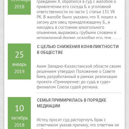
Гражданин Х. обратился в суд с жалобой о
2018
привлечении его соседа Б. к уголовной
ответственности по части 1 статьи 131 УК
РК. В жалобе было указано, что Х. пошел к
загону для овец принадлежащему Б., и
находясь в состоянии алкогольного
опьянения, выражаясь грубыми словами в
неприличной форме, оскорбил его, тем
самым задел его честь и достоинство.
С ЦЕЛЬЮ СНИЖЕНИЯ КОНФЛИКТНОСТИ 
25
В ОБЩЕСТВЕ
январь
Аким Западно-Казахстанской области своим
2019
решением утвердил Положение о Совете
биев, разработанный в рамках реализации
проекта «Примирение: до суда, в суде»
филиалом Союза судей региона.
СЕМЬЯ ПРИМИРИЛАСЬ В ПОРЯДКЕ 
10
МЕДИАЦИИ
октябрь
Истец просит суд расторгнуть брак с
2018
ответчиком указав причину, что ответчик не