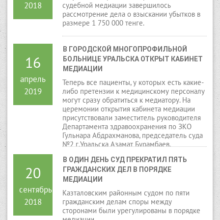
2018
судебной медиации завершилось
рассмотрение дела о взыскании убытков в
размере 1 750 000 тенге.
В ГОРОДСКОЙ МНОГОПРОФИЛЬНОЙ 
16
БОЛЬНИЦЕ УРАЛЬСКА ОТКРЫТ КАБИНЕТ 
МЕДИАЦИИ
апрель
Теперь все пациенты, у которых есть какие-
2019
либо претензии к медицинскому персоналу
могут сразу обратиться к медиатору. На
церемонии открытия кабинета медиации
присутствовали заместитель руководителя
Департамента здравоохранения по ЗКО
Гульнара Абдрахманова, председатель суда
№2 г.Уральска Азамат Бурамбаев,
председатель Союза медиаторов ЗКО Алуа
В ОДИН ДЕНЬ СУД ПРЕКРАТИЛ ПЯТЬ 
Ракишева, директор больницы Арман
20
ГРАЖДАНСКИХ ДЕЛ В ПОРЯДКЕ 
Калибеков и коллектив больницы.
МЕДИАЦИИ
сентябрь
Казталовским районным судом по пяти
2018
гражданским делам споры между
сторонами были урегулированы в порядке
медиации.