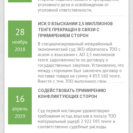
уголовного дела и освобождении от
уголовной ответственности.
ИСК О ВЗЫСКАНИИ 2,5 МИЛЛИОНОВ 
28
ТЕНГЕ ПРЕКРАЩЕН В СВЯЗИ С 
ПРИМИРЕНИЕМ СТОРОН
ноябрь
В специализированный межрайонный
2018
экономический суд ЗКО обратилось ТОО с
иском о взыскании с АО 2,5 миллионов
тенге задолженности по договору о
государственных закупках. Установлено, что
между сторонами был заключен договор о
поставке товара на сумму 4 853 160 тенге.
Вместе с тем, ТОО выполнило свои
обязательства по договору, а АО оплатило
СОДЕЙСТВОВАТЬ ПРИМИРЕНИЮ 
за поставленный товар лишь частично.
16
КОНФЛИКТУЮЩИХ СТОРОН
апрель
Суд первой инстанции удовлетворил
2019
требования истца, взыскав в пользу ТОО
материальный ущерб 2 922 595 тенге и
соответственно судебные расходы.