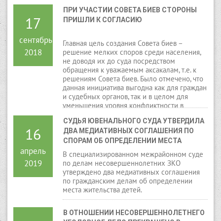
ПРИ УЧАСТИИ СОВЕТА БИЕВ СТОРОНЫ 
17
ПРИШЛИ К СОГЛАСИЮ
сентябрь
Главная цель создания Совета биев –
2018
решение мелких споров среди населения,
не доводя их до суда посредством
обращения к уважаемым аксакалам, т.е. к
решениям Совета биев. Было отмечено, что
данная инициатива выгодна как для граждан
и судебных органов, так и в целом для
уменьшения уровня конфликтности в
обществе.
СУДЬЯ ЮВЕНАЛЬНОГО СУДА УТВЕРДИЛА 
16
ДВА МЕДИАТИВНЫХ СОГЛАШЕНИЯ ПО 
СПОРАМ ОБ ОПРЕДЕЛЕНИИ МЕСТА 
апрель
ЖИТЕЛЬСТВА ДЕТЕЙ
В специализированном межрайонном суде
2019
по делам несовершеннолетних ЗКО
утверждено два медиативных соглашения
по гражданским делам об определении
места жительства детей.
В ОТНОШЕНИИ НЕСОВЕРШЕННОЛЕТНЕГО 