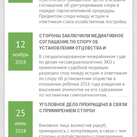
соглашение об урегулировании спора в
порядке партисипативной процедуры.
Предметом спора между истцом и
ответчиком стала хозяйственная постройка.
СТОРОНЫ ЗАКЛЮЧИЛИ МЕДИАТИВНОЕ 
12
СОГЛАШЕНИЕ ПО СПОРУ ОБ 
УСТАНОВЛЕНИИ ОТЦОВСТВА И 
ноябрь
ВЗЫСКАНИИ АЛИМЕНТОВ
В специализированном межрайонном суде
2018
по делам несовершеннолетних ЗКО с
применением судебной медиации
разрешен спор между истцом и ответчиком
по спору об установлении отцовства в
отношении ребенка 2016 года рождения и
взысканию алиментов на его содержание
до достижения совершеннолетия.
УГОЛОВНОЕ ДЕЛО ПРЕКРАЩЕНО В СВЯЗИ 
25
С ПРИМИРЕНИЕМ СТОРОН
июнь
Виновное лицо возместив ущерб,
2018
примирилось с потерпевшим, в связи с чем
стороны ходатайствовали о прекращении