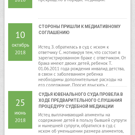
СТОРОНЫ ПРИШЛИ К МЕДИАТИВНОМУ 
10
СОГЛАШЕНИЮ
октябрь
Истец З. обратилась в суд с иском к
2018
ответчику С. мотивируя тем, что состоит в
зарегистрированном браке с ответчиком. От
брака имеют двоих детей, ребенок Т.
01.06.2011 года рождения инвалид детства,
в связи с заболеванием ребенка
необходимы дополнительные расходы на
его содержание. Просит взыскать с
ответчика дополнительные расходы в
СУДЬЯ ЮВЕНАЛЬНОГО СУДА ПРОВЕЛА В 
размере 20 месячных расчетных
25
ХОДЕ ПРЕДВАРИТЕЛЬНОГО СЛУШАНИЯ 
показателей.
ПРОЦЕДУРУ СУДЕБНОЙ МЕДИАЦИИ
июнь
Истец выплачивающий алименты на
2018
содержание детей в пользу бывшей супруги
и нынешней супруги, обратился в суд с
иском об уменьшении размера алиментов,