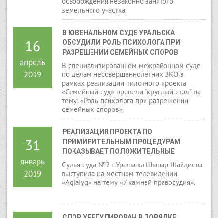
освобождения незаконно занятого
земельного участка.
В ЮВЕНАЛЬНОМ СУДЕ УРАЛЬСКА 
16
ОБСУДИЛИ РОЛЬ ПСИХОЛОГА ПРИ 
РАЗРЕШЕНИИ СЕМЕЙНЫХ СПОРОВ
апрель
В специализированном межрайонном суде
2019
по делам несовершеннолетних ЗКО в
рамках реализации пилотного проекта
«Семейный суд» провели "круглый стол" на
тему: «Роль психолога при разрешении
семейных споров».
РЕАЛИЗАЦИЯ ПРОЕКТА ПО 
31
ПРИМИРИТЕЛЬНЫМ ПРОЦЕДУРАМ 
ПОКАЗЫВАЕТ ПОЛОЖИТЕЛЬНЫЕ 
январь
РЕЗУЛЬТАТЫ
Судья суда №2 г.Уральска Шынар Шайдиева
2019
выступила на местном телевидении
«Agjaiyg» на тему «7 камней правосудия».
СПОР УРЕГУЛИРОВАН В ПОРЯДКЕ 